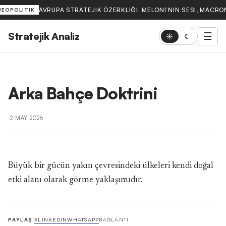
AVRUPA STRATEJIK ÖZERKLIĞI: MELONI’NIN SESI, MACRON
JEOPOLITIK
Stratejik Analiz
☰
☀
☾
Arka Bahçe Doktrini
·
2 MAY 2026
Büyük bir gücün yakın çevresindeki ülkeleri kendi doğal
etki alanı olarak görme yaklaşımıdır.
PAYLAŞ
X
LINKEDIN
WHATSAPP
BAĞLANTI