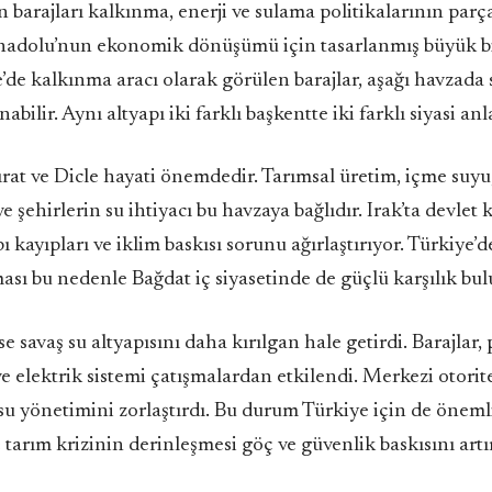
n barajları kalkınma, enerji ve sulama politikalarının parç
dolu’nun ekonomik dönüşümü için tasarlanmış büyük bir
de kalkınma aracı olarak görülen barajlar, aşağı havzada 
abilir. Aynı altyapı iki farklı başkentte iki farklı siyasi an
Fırat ve Dicle hayati önemdedir. Tarımsal üretim, içme suyu
e şehirlerin su ihtiyacı bu havzaya bağlıdır. Irak’ta devlet 
apı kayıpları ve iklim baskısı sorunu ağırlaştırıyor. Türkiye’
ması bu nedenle Bağdat iç siyasetinde de güçlü karşılık bul
se savaş su altyapısını daha kırılgan hale getirdi. Barajlar,
 ve elektrik sistemi çatışmalardan etkilendi. Merkezi otori
u yönetimini zorlaştırdı. Bu durum Türkiye için de öneml
 tarım krizinin derinleşmesi göç ve güvenlik baskısını artır