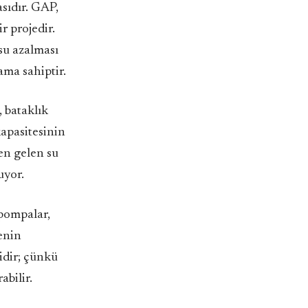
asıdır. GAP,
 projedir.
su azalması
lama sahiptir.
, bataklık
kapasitesinin
den gelen su
uyor.
 pompalar,
tenin
idir; çünkü
abilir.