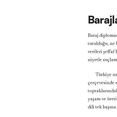
Barajl
Baraj diplomas
tutulduğu, ne 
verileri şeffaf
niyetle suçlam
Türkiye uz
çerçevesinde e
topraklarındak
yaşam ve üreti
dili tek başın