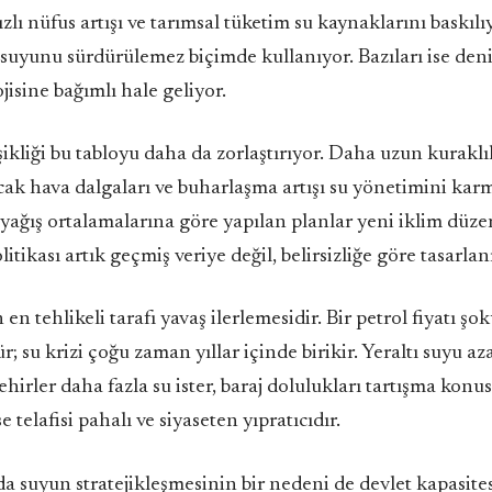
zlı nüfus artışı ve tarımsal tüketim su kaynaklarını baskılı
ı suyunu sürdürülemez biçimde kullanıyor. Bazıları ise den
jisine bağımlı hale geliyor.
şikliği bu tabloyu daha da zorlaştırıyor. Daha uzun kurakl
sıcak hava dalgaları ve buharlaşma artışı su yönetimini kar
i yağış ortalamalarına göre yapılan planlar yeni iklim düze
olitikası artık geçmiş veriye değil, belirsizliğe göre tasar
 en tehlikeli tarafı yavaş ilerlemesidir. Bir petrol fiyatı ş
 su krizi çoğu zaman yıllar içinde birikir. Yeraltı suyu aza
ehirler daha fazla su ister, baraj dolulukları tartışma konus
e telafisi pahalı ve siyaseten yıpratıcıdır.
a suyun stratejikleşmesinin bir nedeni de devlet kapasites