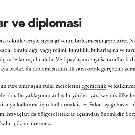
ar ve diplomasi
isi teknik veriyle siyasi güvenin birleşmesini gerektirir. N
kadar bırakıldığı, yağış rejimi, kuraklık, buharlaşma ve ta
 biçimde konuşulmalıdır. Veri paylaşımı zayıfsa taraflar birb
aya başlar. Su diplomasisinin ilk şartı ortak gerçeklik zem
un süre sınır aşan sular meselesini
egemenlik
ve kalkınm
le aldı. Bu yaklaşımın anlaşılır yönleri var; kaynak ülke k
i suyu kalkınma için kullanmak ister. Fakat aşağı havza ü
m ihtiyaçları da bölgesel istikrar açısından önemlidir. Se
a kalıcı çözüm üretmez.