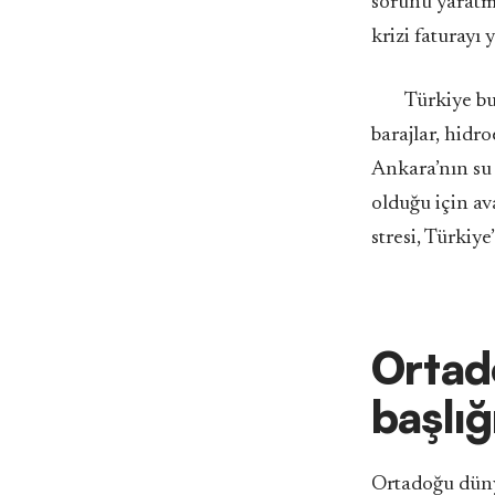
sorunu yaratmaz
krizi faturayı 
Türkiye bu
barajlar, hidro
Ankara’nın su 
olduğu için av
stresi, Türkiye
Ortado
başlı
Ortadoğu dünya