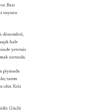
yor. Bazı
iz suyunu
ık dönemleri,
maşık hale
ninde yetersiz
lanmak zorunda.
oku piyasada
lır, tarım
u olur. Kriz
idir. Güçlü