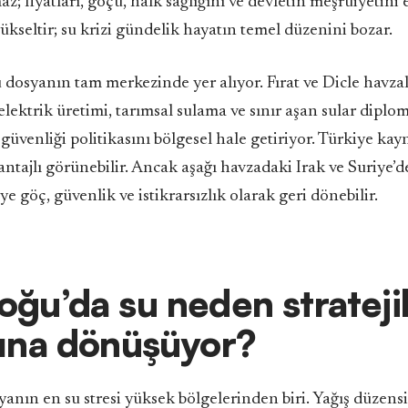
; fiyatları, göçü, halk sağlığını ve devletin meşruiyetini e
yükseltir; su krizi gündelik hayatın temel düzenini bozar.
 dosyanın tam merkezinde yer alıyor. Fırat ve Dicle havzal
elektrik üretimi, tarımsal sulama ve sınır aşan sular diplom
güvenliği politikasını bölgesel hale getiriyor. Türkiye kay
antajlı görünebilir. Ancak aşağı havzadaki Irak ve Suriye’
’ye göç, güvenlik ve istikrarsızlık olarak geri dönebilir.
ğu’da su neden stratejik
ğına dönüşüyor?
nın en su stresi yüksek bölgelerinden biri. Yağış düzensi