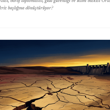
vzası, baraj diplomasisi, gıda güvenliği ve iklim baskısı Or
k kriz başlığına dönüştürüyor?