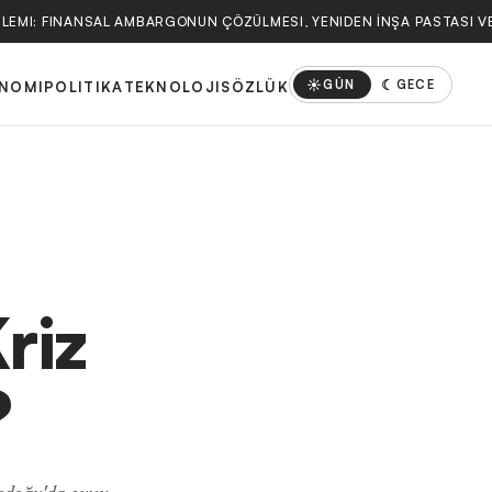
LEMI: FINANSAL AMBARGONUN ÇÖZÜLMESI, YENIDEN İNŞA PASTASI VE 
☀
☾
GÜN
GECE
NOMI
POLITIKA
TEKNOLOJI
SÖZLÜK
riz
?