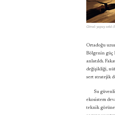
Görsel: yapay zekâ (I
Ortadoğu uzun 
Bölgenin güç h
anlatıldı. Faka
değişikliği, n
sert stratejik 
Su güvenli
ekosistem deva
teknik görüneb