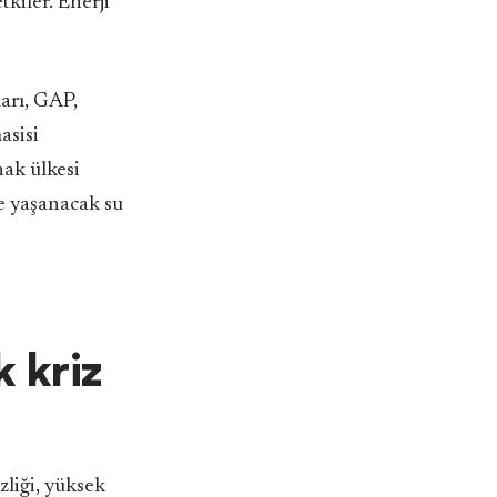
tkiler. Enerji
arı, GAP,
asisi
nak ülkesi
de yaşanacak su
 kriz
zliği, yüksek