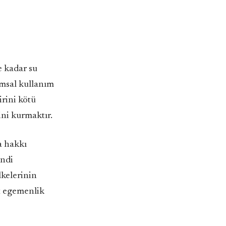
e kadar su
rımsal kullanım
irini kötü
ini kurmaktır.
a hakkı
endi
lkelerinin
rt egemenlik