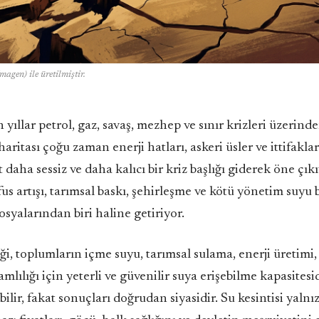
magen) ile üretilmiştir.
yıllar petrol, gaz, savaş, mezhep ve sınır krizleri üzerin
aritası çoğu zaman enerji hatları, askeri üsler ve ittifakl
t daha sessiz ve daha kalıcı bir kriz başlığı giderek öne çıkı
üfus artışı, tarımsal baskı, şehirleşme ve kötü yönetim suyu
dosyalarından biri haline getiriyor.
ği, toplumların içme suyu, tarımsal sulama, enerji üretimi, 
mlılığı için yeterli ve güvenilir suya erişebilme kapasitesi
ilir, fakat sonuçları doğrudan siyasidir. Su kesintisi yalnı