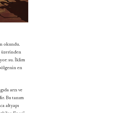
den okundu.
ar üzerinden
yor: su. İklim
 bölgenin en
gıda arzı ve
dir. Bu tanım
zca altyapı