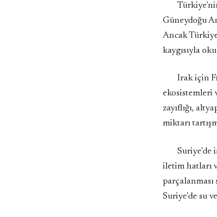
Türkiye’ni
Güneydoğu Ana
Ancak Türkiye’
kaygısıyla okun
Irak için 
ekosistemleri v
zayıflığı, alty
miktarı tartış
Suriye’de i
iletim hatları
parçalanması s
Suriye’de su ve