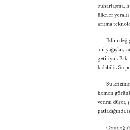
buharlaşma, hı
ülkeler yeralt
arıtma teknolo
İklim deği
ani yağışlar, 
getiriyor. Esk
kalabilir. Su p
Su krizinin
hemen görünür;
verimi düşer, ş
patladığında is
Ortadoğu’d