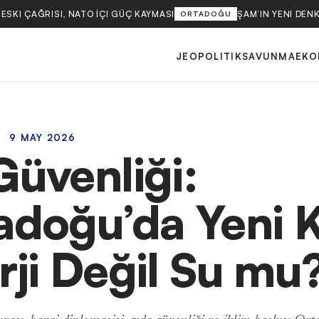
SKI ÇAĞRISI, NATO İÇI GÜÇ KAYMASI
ŞAM’IN YENI DENK
ORTADOĞU
JEOPOLITIK
SAVUNMA
EKO
9 MAY 2026
Güvenliği:
adoğu’da Yeni K
rji Değil Su mu