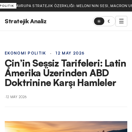
AVRUPA STRATEJIK ÖZERKLIĞI: MELONI’NIN SESI, MACRON’UN
POLITIK
Stratejik Analiz
☰
☀
☾
EKONOMI POLITIK
·
12 MAY 2026
Çin’in Sessiz Tarifeleri: Latin
Amerika Üzerinden ABD
Doktrinine Karşı Hamleler
·
12 MAY 2026