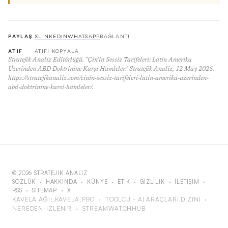
PAYLAŞ
X
LINKEDIN
WHATSAPP
BAĞLANTI
ATIF
ATIFI KOPYALA
Stratejik Analiz Editörlüğü. "Çin’in Sessiz Tarifeleri: Latin Amerika
Üzerinden ABD Doktrinine Karşı Hamleler." Stratejik Analiz, 12 May 2026.
https://stratejikanaliz.com/cinin-sessiz-tarifeleri-latin-amerika-uzerinden-
abd-doktrinine-karsi-hamleler/.
© 2026 STRATEJIK ANALIZ
SÖZLÜK
·
HAKKINDA
·
KÜNYE
·
ETIK
·
GIZLILIK
·
İLETIŞIM
·
RSS
·
SITEMAP
·
X
KAVELA AĞI:
KAVELA.PRO
·
TOOLCU - AI ARAÇLARI DIZINI
·
NEREDEN-IZLENIR
·
STREAMWATCHHUB