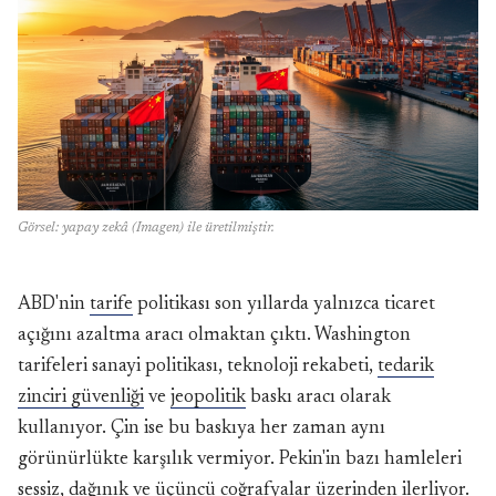
Görsel: yapay zekâ (Imagen) ile üretilmiştir.
ABD'nin
tarife
politikası son yıllarda yalnızca ticaret
açığını azaltma aracı olmaktan çıktı. Washington
tarifeleri sanayi politikası, teknoloji rekabeti,
tedarik
zinciri güvenliği
ve
jeopolitik
baskı aracı olarak
kullanıyor. Çin ise bu baskıya her zaman aynı
görünürlükte karşılık vermiyor. Pekin'in bazı hamleleri
sessiz, dağınık ve üçüncü coğrafyalar üzerinden ilerliyor.