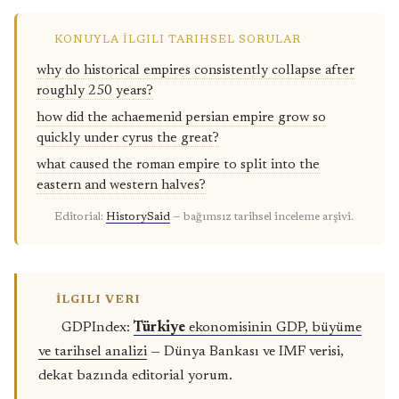
KONUYLA İLGILI TARIHSEL SORULAR
why do historical empires consistently collapse after
roughly 250 years?
how did the achaemenid persian empire grow so
quickly under cyrus the great?
what caused the roman empire to split into the
eastern and western halves?
Editorial:
HistorySaid
— bağımsız tarihsel inceleme arşivi.
İLGILI VERI
GDPIndex:
Türkiye
ekonomisinin GDP, büyüme
ve tarihsel analizi
— Dünya Bankası ve IMF verisi,
dekat bazında editorial yorum.