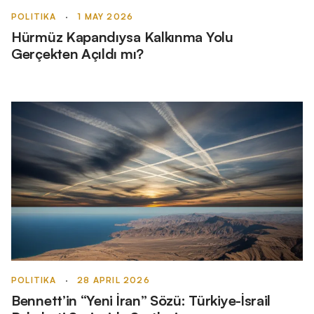
POLITIKA
·
1 MAY 2026
Hürmüz Kapandıysa Kalkınma Yolu
Gerçekten Açıldı mı?
POLITIKA
·
28 APRIL 2026
Bennett’in “Yeni İran” Sözü: Türkiye-İsrail