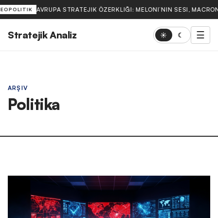
AVRUPA STRATEJIK ÖZERKLIĞI: MELONI’NIN SESI, MACRON
EOPOLITIK
Stratejik Analiz
☰
☀
☾
ARŞIV
Politika