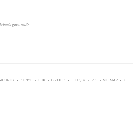
uk/baris-gucu-nedir-
AKKINDA
·
KÜNYE
·
ETIK
·
GIZLILIK
·
İLETIŞIM
·
RSS
·
SITEMAP
·
X