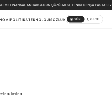
KLEMI: FINANSAL AMBARGONUN ÇÖZÜLMESI, YENIDEN İNŞA PASTASI V
☀
☾
GÜN
GECE
NOMI
POLITIKA
TEKNOLOJI
SÖZLÜK
evlendirilen