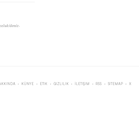
sozluk/deniz-
AKKINDA
·
KÜNYE
·
ETIK
·
GIZLILIK
·
İLETIŞIM
·
RSS
·
SITEMAP
·
X