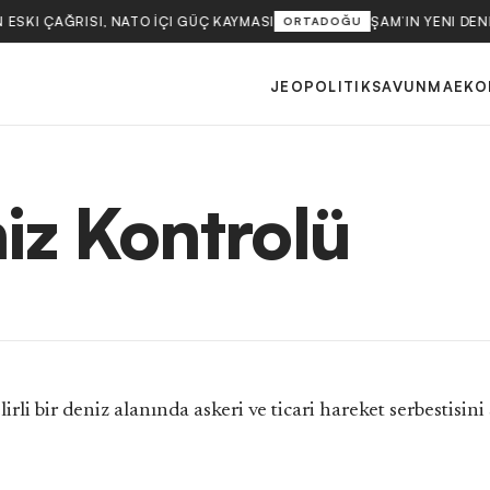
 ESKI ÇAĞRISI, NATO İÇI GÜÇ KAYMASI
ŞAM’IN YENI DE
ORTADOĞU
JEOPOLITIK
SAVUNMA
EKO
iz Kontrolü
lirli bir deniz alanında askeri ve ticari hareket serbestisin