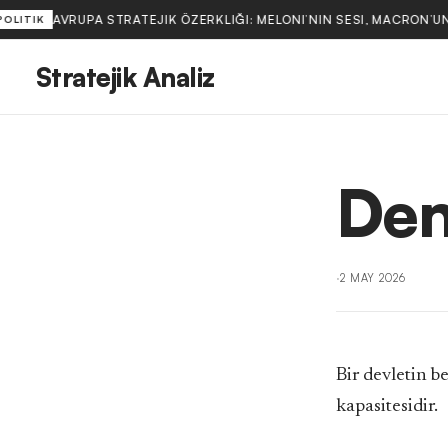
AVRUPA STRATEJIK ÖZERKLIĞI: MELONI’NIN SESI, MACRON’UN
OLITIK
Stratejik Analiz
Den
·
2 MAY 2026
Bir devletin be
kapasitesidir.