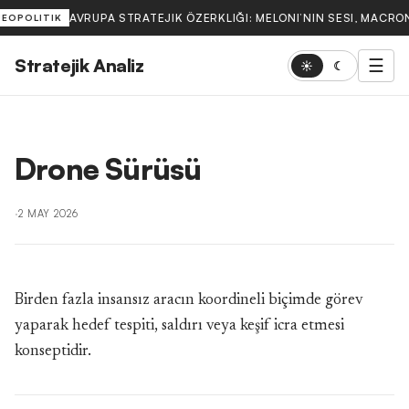
AVRUPA STRATEJIK ÖZERKLIĞI: MELONI’NIN SESI, MACRON
JEOPOLITIK
Stratejik Analiz
☰
☀
☾
Drone Sürüsü
·
2 MAY 2026
Birden fazla insansız aracın koordineli biçimde görev
yaparak hedef tespiti, saldırı veya keşif icra etmesi
konseptidir.