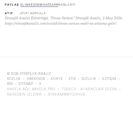
PAYLAŞ
X
LINKEDIN
WHATSAPP
BAĞLANTI
ATIF
ATIFI KOPYALA
Stratejik Analiz Editörlüğü. "Drone Sürüsü." Stratejik Analiz, 2 May 2026.
https://stratejikanaliz.com/sozluk/drone-surusu-nedir-ne-anlama-gelir/.
© 2026 STRATEJIK ANALIZ
SÖZLÜK
·
HAKKINDA
·
KÜNYE
·
ETIK
·
GIZLILIK
·
İLETIŞIM
·
RSS
·
SITEMAP
·
X
KAVELA AĞI:
KAVELA.PRO
·
TOOLCU - AI ARAÇLARI DIZINI
·
NEREDEN-IZLENIR
·
STREAMWATCHHUB