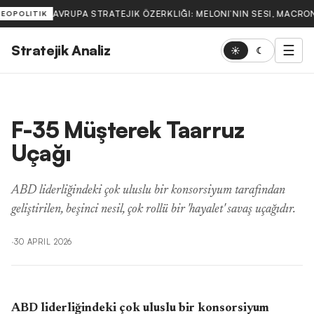
AVRUPA STRATEJIK ÖZERKLIĞI: MELONI’NIN SESI, MACRON
JEOPOLITIK
Stratejik Analiz
☰
☀
☾
F-35 Müşterek Taarruz
Uçağı
ABD liderliğindeki çok uluslu bir konsorsiyum tarafından
geliştirilen, beşinci nesil, çok rollü bir 'hayalet' savaş uçağıdır.
·
30 APRIL 2026
ABD liderliğindeki çok uluslu bir konsorsiyum