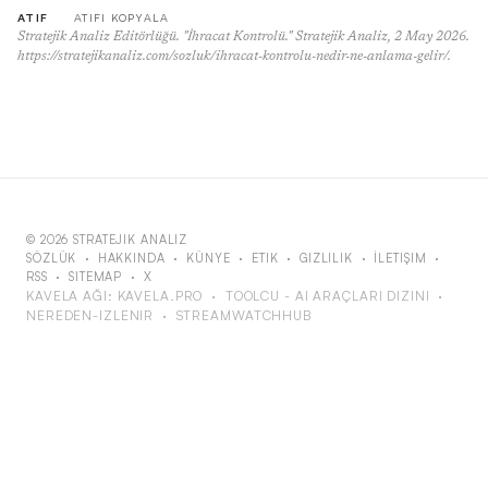
ATIF
ATIFI KOPYALA
Stratejik Analiz Editörlüğü. "İhracat Kontrolü." Stratejik Analiz, 2 May 2026.
https://stratejikanaliz.com/sozluk/ihracat-kontrolu-nedir-ne-anlama-gelir/.
© 2026 STRATEJIK ANALIZ
SÖZLÜK
·
HAKKINDA
·
KÜNYE
·
ETIK
·
GIZLILIK
·
İLETIŞIM
·
RSS
·
SITEMAP
·
X
KAVELA AĞI:
KAVELA.PRO
·
TOOLCU - AI ARAÇLARI DIZINI
·
NEREDEN-IZLENIR
·
STREAMWATCHHUB