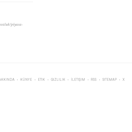
/sozluk/piyasa-
AKKINDA
·
KÜNYE
·
ETIK
·
GIZLILIK
·
İLETIŞIM
·
RSS
·
SITEMAP
·
X