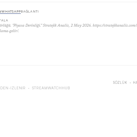
N
WHATSAPP
BAĞLANTI
PYALA
örlüğü. "Piyasa Derinliği." Stratejik Analiz, 2 May 2026. https://stratejikanaliz.com
lama-gelir/.
SÖZLÜK
·
H
DEN-IZLENIR
·
STREAMWATCHHUB