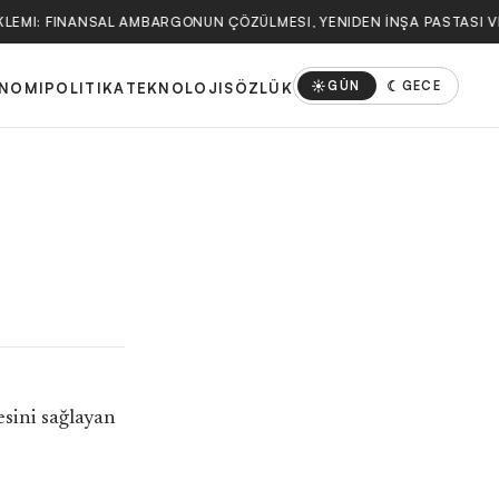
KLEMI: FINANSAL AMBARGONUN ÇÖZÜLMESI, YENIDEN İNŞA PASTASI V
☀
☾
GÜN
GECE
NOMI
POLITIKA
TEKNOLOJI
SÖZLÜK
esini sağlayan