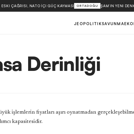
ESKI ÇAĞRISI, NATO İÇI GÜÇ KAYMASI
ŞAM’IN YENI DEN
ORTADOĞU
JEOPOLITIK
SAVUNMA
EKO
sa Derinliği
üyük işlemlerin fiyatları aşırı oynatmadan gerçekleşebilm
ılımcı kapasitesidir.