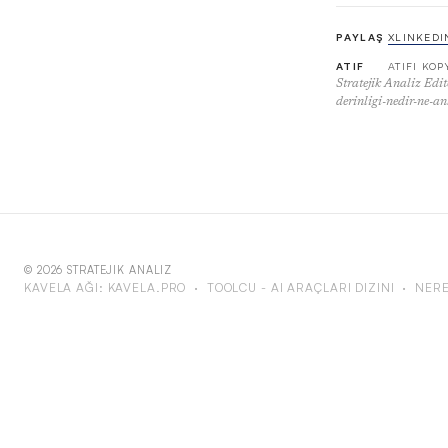
PAYLAŞ
X
LINKEDI
ATIF
ATIFI KO
Stratejik Analiz Edit
derinligi-nedir-ne-an
© 2026 STRATEJIK ANALIZ
KAVELA AĞI:
KAVELA.PRO
·
TOOLCU - AI ARAÇLARI DIZINI
·
NERE