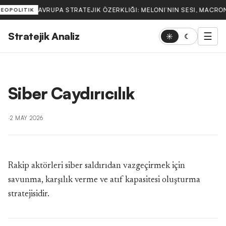
AVRUPA STRATEJIK ÖZERKLIĞI: MELONI’NIN SESI, MACRON
JEOPOLITIK
Stratejik Analiz
☰
☀
☾
Siber Caydırıcılık
·
2 MAY 2026
Rakip aktörleri siber saldırıdan vazgeçirmek için
savunma, karşılık verme ve atıf kapasitesi oluşturma
stratejisidir.