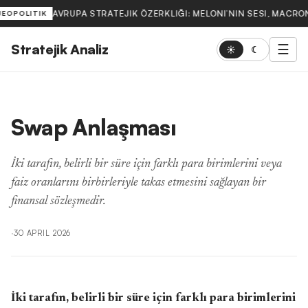
AVRUPA STRATEJIK ÖZERKLIĞI: MELONI’NIN SESI, MACRON
JEOPOLITIK
Stratejik Analiz
☰
☀
☾
Swap Anlaşması
İki tarafın, belirli bir süre için farklı para birimlerini veya
faiz oranlarını birbirleriyle takas etmesini sağlayan bir
finansal sözleşmedir.
·
30 APRIL 2026
İki tarafın, belirli bir süre için farklı para birimlerini