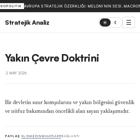
AVRUPA STRATEJIK ÖZERKLIĞI: MELONI’NIN SESI, MACRON
JEOPOLITIK
Stratejik Analiz
☰
☀
☾
Yakın Çevre Doktrini
·
2 MAY 2026
Bir devletin sınır komşularını ve yakın bölgesini güvenlik
ve nüfuz bakımından öncelikli alan sayan yaklaşımıdır.
PAYLAŞ
X
LINKEDIN
WHATSAPP
BAĞLANTI