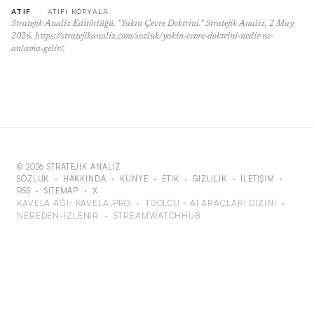
ATIF
ATIFI KOPYALA
Stratejik Analiz Editörlüğü. "Yakın Çevre Doktrini." Stratejik Analiz, 2 May
2026. https://stratejikanaliz.com/sozluk/yakin-cevre-doktrini-nedir-ne-
anlama-gelir/.
© 2026 STRATEJIK ANALIZ
SÖZLÜK
·
HAKKINDA
·
KÜNYE
·
ETIK
·
GIZLILIK
·
İLETIŞIM
·
RSS
·
SITEMAP
·
X
KAVELA AĞI:
KAVELA.PRO
·
TOOLCU - AI ARAÇLARI DIZINI
·
NEREDEN-IZLENIR
·
STREAMWATCHHUB