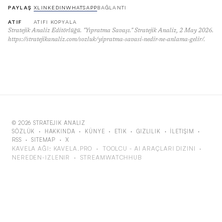
PAYLAŞ
X
LINKEDIN
WHATSAPP
BAĞLANTI
ATIF
ATIFI KOPYALA
Stratejik Analiz Editörlüğü. "Yıpratma Savaşı." Stratejik Analiz, 2 May 2026.
https://stratejikanaliz.com/sozluk/yipratma-savasi-nedir-ne-anlama-gelir/.
© 2026 STRATEJIK ANALIZ
SÖZLÜK
·
HAKKINDA
·
KÜNYE
·
ETIK
·
GIZLILIK
·
İLETIŞIM
·
RSS
·
SITEMAP
·
X
KAVELA AĞI:
KAVELA.PRO
·
TOOLCU - AI ARAÇLARI DIZINI
·
NEREDEN-IZLENIR
·
STREAMWATCHHUB