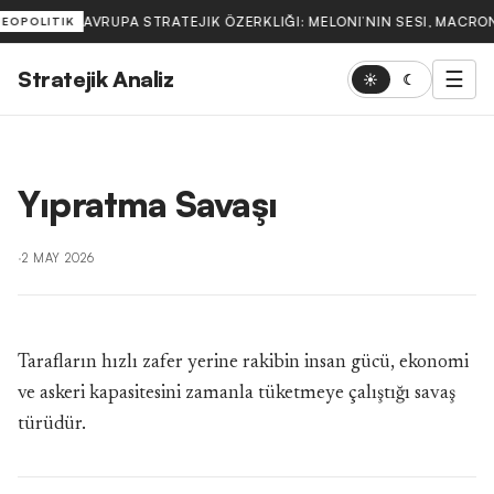
AVRUPA STRATEJIK ÖZERKLIĞI: MELONI’NIN SESI, MACRON
JEOPOLITIK
Stratejik Analiz
☰
☀
☾
Yıpratma Savaşı
·
2 MAY 2026
Tarafların hızlı zafer yerine rakibin insan gücü, ekonomi
ve askeri kapasitesini zamanla tüketmeye çalıştığı savaş
türüdür.