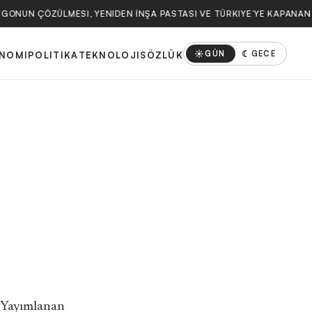
RGONUN ÇÖZÜLMESI, YENIDEN İNŞA PASTASI VE TÜRKIYE’YE KAPANAN 
☀
☾
GÜN
GECE
NOMI
POLITIKA
TEKNOLOJI
SÖZLÜK
. Yayımlanan