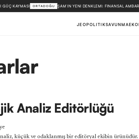
ÇI GÜÇ KAYMASI
ŞAM’IN YENI DENKLEMI: FINANSAL AMBA
ORTADOĞU
JEOPOLITIK
SAVUNMA
EKO
arlar
jik Analiz Editörlüğü
ye
Analiz, küçük ve odaklanmış bir editöryal ekibin ürünüdür