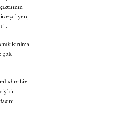
çıktısının
ditöryal yön,
tir.
omik kırılma
: çok-
umludur: bir
iş bir
fasını