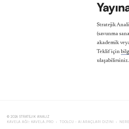
Yayına
Stratejik Anali
(savunma sana
akademik veya 
Teklif için
bil
ulaşabilirsiniz.
© 2026 STRATEJIK ANALIZ
KAVELA AĞI:
KAVELA.PRO
·
TOOLCU - AI ARAÇLARI DIZINI
·
NERE