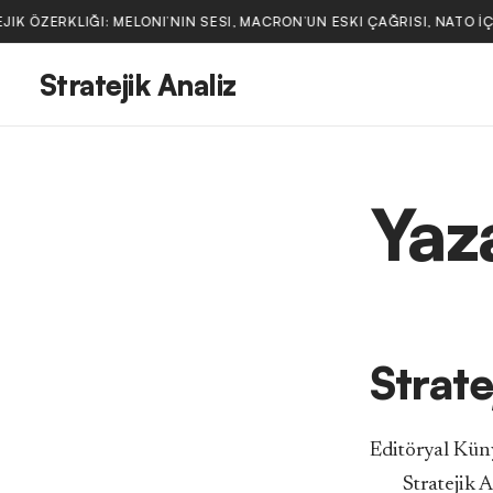
IK ÖZERKLIĞI: MELONI’NIN SESI, MACRON’UN ESKI ÇAĞRISI, NATO İ
Stratejik Analiz
Yaz
Strate
Editöryal Kün
Stratejik 