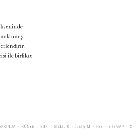
ekseninde
ayımlanmış
erlendirir.
si ile birlikte
AKKINDA
·
KÜNYE
·
ETIK
·
GIZLILIK
·
İLETIŞIM
·
RSS
·
SITEMAP
·
X