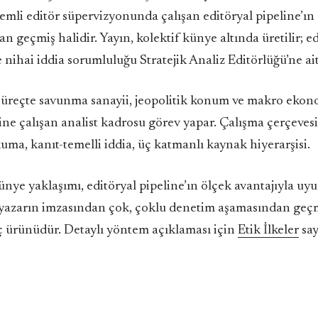
demli editör süpervizyonunda çalışan editöryal pipeline’ın 
n geçmiş halidir. Yayın, kolektif künye altında üretilir; e
 nihai iddia sorumluluğu Stratejik Analiz Editörlüğü’ne ait
süreçte savunma sanayii, jeopolitik konum ve makro ekon
ine çalışan analist kadrosu görev yapar. Çalışma çerçevesi
kuma, kanıt-temelli iddia, üç katmanlı kaynak hiyerarşisi.
ünye yaklaşımı, editöryal pipeline’ın ölçek avantajıyla uy
r yazarın imzasından çok, çoklu denetim aşamasından geçm
ç ürünüdür. Detaylı yöntem açıklaması için
Etik İlkeler
say