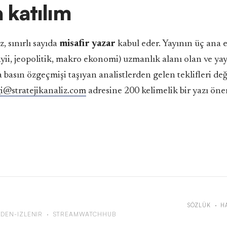
 katılım
z, sınırlı sayıda
misafir yazar
kabul eder. Yayının üç ana 
yii, jeopolitik, makro ekonomi) uzmanlık alanı olan ve y
basın özgeçmişi taşıyan analistlerden gelen teklifleri değ
gi@stratejikanaliz.com
adresine 200 kelimelik bir yazı öneri
SÖZLÜK
·
H
DEN-IZLENIR
·
STREAMWATCHHUB