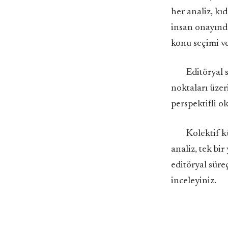
her analiz, kı
insan onayında
konu seçimi ve
Editöryal 
noktaları üzer
perspektifli o
Kolektif k
analiz, tek bi
editöryal süre
inceleyiniz.