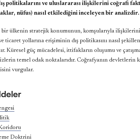
ş politikalarını ve uluslararası ilişkilerini coğrafi fa
klar, nüfus) nasıl etkilediğini inceleyen bir analizdir.
, bir ülkenin stratejik konumunun, komşularıyla ilişkilerini
e ticaret yollarına erişiminin dış politikasını nasıl şekille
ır. Küresel güç mücadelesi, ittifakların oluşumu ve çatışma
lizlerin temel odak noktalarıdır. Coğrafyanın devletlerin 
isini vurgular.
ddeler
engesi
itik
 Koridoru
eme Doktrini