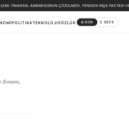
KLEMI: FINANSAL AMBARGONUN ÇÖZÜLMESI, YENIDEN İNŞA PASTASI VE
☀
☾
GÜN
GECE
NOMI
POLITIKA
TEKNOLOJI
SÖZLÜK
in (konum,