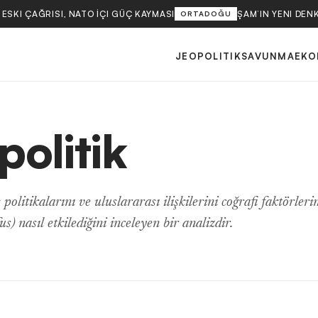
ESKI ÇAĞRISI, NATO İÇI GÜÇ KAYMASI
ŞAM’IN YENI DEN
ORTADOĞU
JEOPOLITIK
SAVUNMA
EKO
politik
 politikalarını ve uluslararası ilişkilerini coğrafi faktörler
s) nasıl etkilediğini inceleyen bir analizdir.