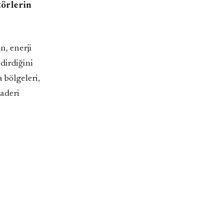
ktörlerin
n, enerji
ndirdiğini
 bölgeleri,
kaderi