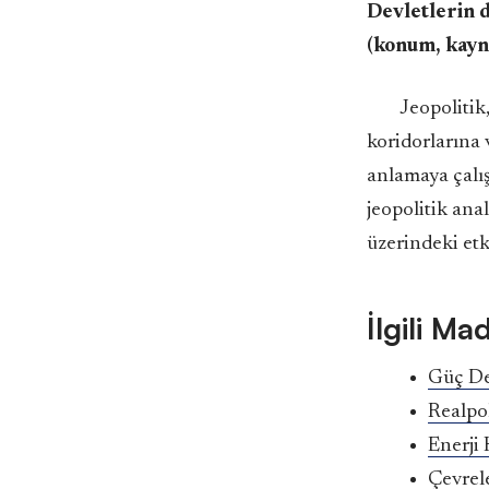
Devletlerin dı
(konum, kayna
Jeopolitik
koridorlarına v
anlamaya çalış
jeopolitik ana
üzerindeki etk
İlgili Ma
Güç D
Realpol
Enerji
Çevrel