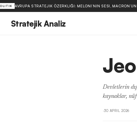
AVRUPA STRATEJIK ÖZERKLIĞI: MELONI’NIN SESI, MACRON’UN 
OLITIK
Stratejik Analiz
Jeo
Devletlerin dış
kaynaklar, nüfu
·
30 APRIL 2026