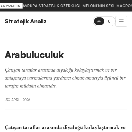
AVRUPA STRATEJIK ÖZERKLIĞI: MELONI’NIN SESI, MACRON
JEOPOLITIK
Stratejik Analiz
☰
☀
☾
Arabuluculuk
Çatışan taraflar arasında diyaloğu kolaylaştırmak ve bir
anlaşmaya varmalarına yardımcı olmak amacıyla üçüncü bir
tarafın müdahil olmasıdır.
·
30 APRIL 2026
Çatışan taraflar arasında diyaloğu kolaylaştırmak ve