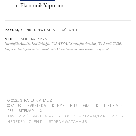
Ekonomik Yaptırım
PAYLAŞ
X
LINKEDIN
WHATSAPP
BAĞLANTI
ATIF
ATIFI KOPYALA
Stratejik Analiz Editörlüğü. "CAATSA." Stratejik Analiz, 30 April 2026.
https://stratejikanaliz.com/sozluk/caatsa-nedir-ne-anlama-gelir/.
© 2026 STRATEJIK ANALIZ
SÖZLÜK
·
HAKKINDA
·
KÜNYE
·
ETIK
·
GIZLILIK
·
İLETIŞIM
·
RSS
·
SITEMAP
·
X
KAVELA AĞI:
KAVELA.PRO
·
TOOLCU - AI ARAÇLARI DIZINI
·
NEREDEN-IZLENIR
·
STREAMWATCHHUB