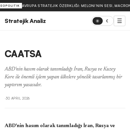
AVRUPA STRATEJIK ÖZERKLIĞI: MELONI’NIN SESI, MACRON
JEOPOLITIK
Stratejik Analiz
☰
☀
☾
CAATSA
ABD'nin hasım olarak tanımladığı İran, Rusya ve Kuzey
Kore ile önemli işlem yapan ülkelere yönelik tasarlanmış bir
yaptırım yasasıdır.
·
30 APRIL 2026
ABD'nin hasım olarak tanımladığı İran, Rusya ve