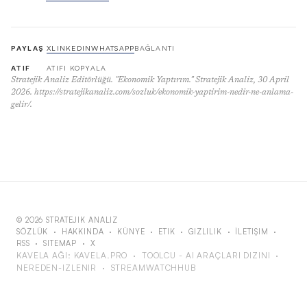
PAYLAŞ
X
LINKEDIN
WHATSAPP
BAĞLANTI
ATIF
ATIFI KOPYALA
Stratejik Analiz Editörlüğü. "Ekonomik Yaptırım." Stratejik Analiz, 30 April
2026. https://stratejikanaliz.com/sozluk/ekonomik-yaptirim-nedir-ne-anlama-
gelir/.
© 2026 STRATEJIK ANALIZ
SÖZLÜK
·
HAKKINDA
·
KÜNYE
·
ETIK
·
GIZLILIK
·
İLETIŞIM
·
RSS
·
SITEMAP
·
X
KAVELA AĞI:
KAVELA.PRO
·
TOOLCU - AI ARAÇLARI DIZINI
·
NEREDEN-IZLENIR
·
STREAMWATCHHUB