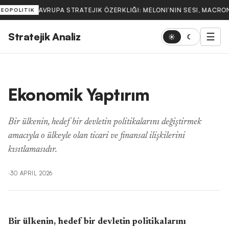
AVRUPA STRATEJIK ÖZERKLIĞI: MELONI’NIN SESI, MACRON
JEOPOLITIK
Stratejik Analiz
☰
☀
☾
Ekonomik Yaptırım
Bir ülkenin, hedef bir devletin politikalarını değiştirmek
amacıyla o ülkeyle olan ticari ve finansal ilişkilerini
kısıtlamasıdır.
·
30 APRIL 2026
Bir ülkenin, hedef bir devletin politikalarını