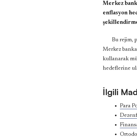
Merkez bankas
enflasyon hed
şekillendirme
Bu rejim, p
Merkez bankas
kullanarak müd
hedeflerine u
İlgili Ma
Para Po
Dezenf
Finansa
Ortodo