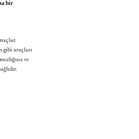
a bir
amaçlar.
gibi araçları
sızlığına ve
ğlıdır.