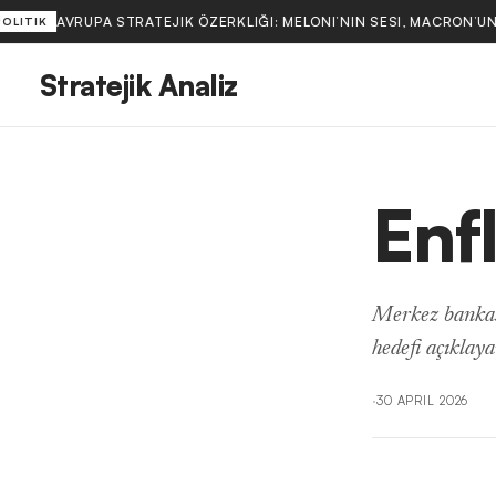
AVRUPA STRATEJIK ÖZERKLIĞI: MELONI’NIN SESI, MACRON’UN
OLITIK
Stratejik Analiz
Enf
Merkez bankası
hedefi açıklaya
·
30 APRIL 2026