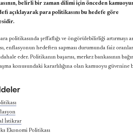
ının, belirli bir zaman dilimi için önceden kamuoyun
efi açıklayarak para politikasını bu hedefe göre
sidir.
ara politikasında şeffaflığı ve öngörülebilirliği artırmayı 
ı, enflasyonun hedeften sapması durumunda faiz oranları 
ahale eder. Politikanın başarısı, merkez bankasının bağım
laşma konusundaki kararlılığına olan kamuoyu güvenine ba
ddeler
litikası
lasyon
l İstikrar
ks Ekonomi Politikası