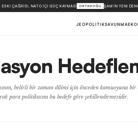
 ESKI ÇAĞRISI, NATO İÇI GÜÇ KAYMASI
ŞAM’IN YENI DEN
ORTADOĞU
JEOPOLITIK
SAVUNMA
EKO
lasyon Hedefle
nın, belirli bir zaman dilimi için önceden kamuoyuna bir
rak para politikasını bu hedefe göre şekillendirmesidir.