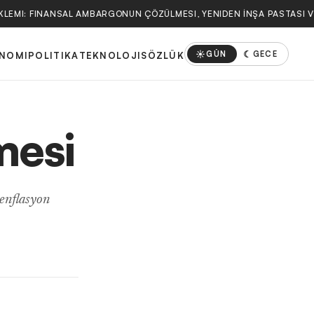
KLEMI: FINANSAL AMBARGONUN ÇÖZÜLMESI, YENIDEN İNŞA PASTASI V
☀
☾
GÜN
GECE
NOMI
POLITIKA
TEKNOLOJI
SÖZLÜK
mesi
 enflasyon