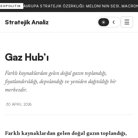
AVRUPA STRATEJIK ÖZERKLIĞI: MELONI’NIN SESI, MACRON
JEOPOLITIK
Stratejik Analiz
☰
☀
☾
Gaz Hub’ı
Farklı kaynaklardan gelen doğal gazın toplandığı,
fiyatlandırıldığı, depolandığı ve yeniden dağıtıldığı bir
merkezdir.
·
30 APRIL 2026
Farklı kaynaklardan gelen doğal gazın toplandığı,