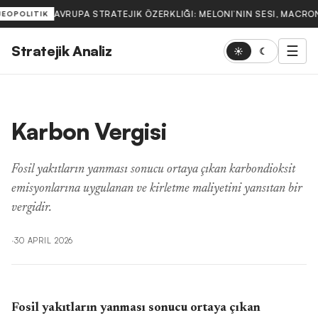
AVRUPA STRATEJIK ÖZERKLIĞI: MELONI’NIN SESI, MACRON
JEOPOLITIK
Stratejik Analiz
☰
☀
☾
Karbon Vergisi
Fosil yakıtların yanması sonucu ortaya çıkan karbondioksit
emisyonlarına uygulanan ve kirletme maliyetini yansıtan bir
vergidir.
·
30 APRIL 2026
Fosil yakıtların yanması sonucu ortaya çıkan