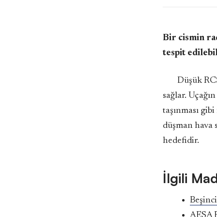
Bir cismin ra
tespit edilebi
Düşük RCS 
sağlar. Uçağın
taşınması gibi
düşman hava s
hedefidir.
İlgili Ma
Beşinci
AESA 