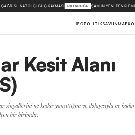
 ÇAĞRISI, NATO İÇI GÜÇ KAYMASI
ŞAM’IN YENI DENKLEM
ORTADOĞU
JEOPOLITIK
SAVUNMA
EKO
ar Kesit Alanı
S)
r sinyallerini ne kadar yansıttığını ve dolayısıyla ne kadar
ölçen bir birimdir.