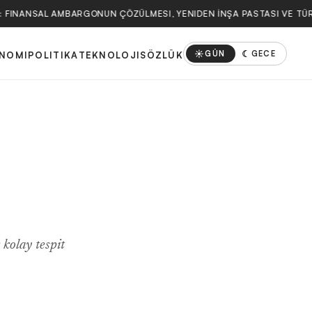
I: FINANSAL AMBARGONUN ÇÖZÜLMESI, YENIDEN İNŞA PASTASI VE TÜR
☀
☾
GÜN
GECE
NOMI
POLITIKA
TEKNOLOJI
SÖZLÜK
 kolay tespit