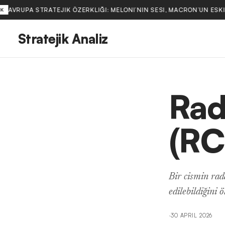
AVRUPA STRATEJIK ÖZERKLIĞI: MELONI’NIN SESI, MACRON’UN ESKI
K
Stratejik Analiz
Rad
(RC
Bir cismin rada
edilebildiğini 
·
30 APRIL 2026