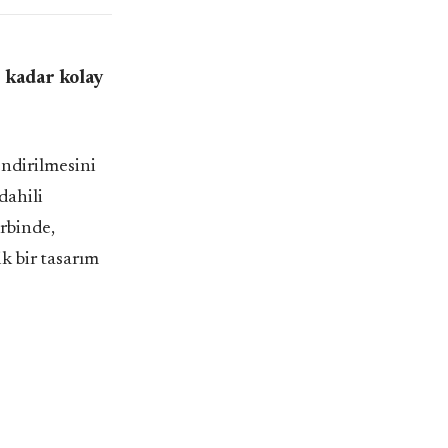
e kadar kolay
endirilmesini
dahili
rbinde,
k bir tasarım