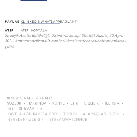
PAYLAŞ
X
LINKEDIN
WHATSAPP
BAĞLANTI
ATIF
ATIFI KOPYALA
Stratejik Analiz Editörlüğü. "Asimetrik Savaş." Stratejik Analiz, 30 April
2026. https://stratejikanaliz.com/sozluk/asimetrik-savas-nedir-ne-anlama-
gelir/.
© 2026 STRATEJIK ANALIZ
SÖZLÜK
·
HAKKINDA
·
KÜNYE
·
ETIK
·
GIZLILIK
·
İLETIŞIM
·
RSS
·
SITEMAP
·
X
KAVELA AĞI:
KAVELA.PRO
·
TOOLCU - AI ARAÇLARI DIZINI
·
NEREDEN-IZLENIR
·
STREAMWATCHHUB