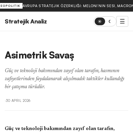
AVRUPA STRATEJIK ÖZERKLIĞI: MELONI’NIN SESI, MACRON
JEOPOLITIK
Stratejik Analiz
☰
☀
☾
Asimetrik Savaş
Güç ve teknoloji bakımından zayıf olan tarafın, hasmının
zafiyetlerinden faydalanarak alışılmadık taktikler kullandığı
bir çatışma türüdür.
·
30 APRIL 2026
Güç ve teknoloji bakımından zayıf olan tarafın,