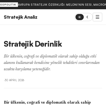
AVRUPA STRATEJIK ÖZERKLIĞI: MELONI’NIN SESI, MACRON
JEOPOLITIK
Stratejik Analiz
☰
☀
☾
Stratejik Derinlik
Bir ülkenin, coğrafi ve diplomatik olarak sahip olduğu etki
alanını kullanarak kendisine yönelik tehditleri sınırlarından
uzakta karşılama yeteneğidir.
·
30 APRIL 2026
Bir ülkenin, coğrafi ve diplomatik olarak sahip