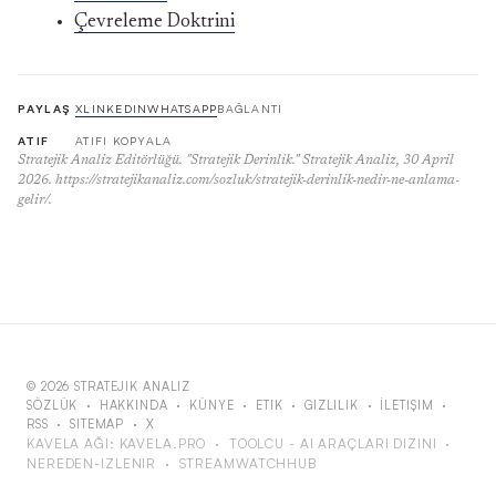
Çevreleme Doktrini
PAYLAŞ
X
LINKEDIN
WHATSAPP
BAĞLANTI
ATIF
ATIFI KOPYALA
Stratejik Analiz Editörlüğü. "Stratejik Derinlik." Stratejik Analiz, 30 April
2026. https://stratejikanaliz.com/sozluk/stratejik-derinlik-nedir-ne-anlama-
gelir/.
© 2026 STRATEJIK ANALIZ
SÖZLÜK
·
HAKKINDA
·
KÜNYE
·
ETIK
·
GIZLILIK
·
İLETIŞIM
·
RSS
·
SITEMAP
·
X
KAVELA AĞI:
KAVELA.PRO
·
TOOLCU - AI ARAÇLARI DIZINI
·
NEREDEN-IZLENIR
·
STREAMWATCHHUB