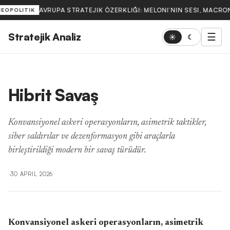
AVRUPA STRATEJIK ÖZERKLIĞI: MELONI’NIN SESI, MACRON
JEOPOLITIK
Stratejik Analiz
☰
☀
☾
Hibrit Savaş
Konvansiyonel askeri operasyonların, asimetrik taktikler,
siber saldırılar ve dezenformasyon gibi araçlarla
birleştirildiği modern bir savaş türüdür.
·
30 APRIL 2026
Konvansiyonel askeri operasyonların, asimetrik