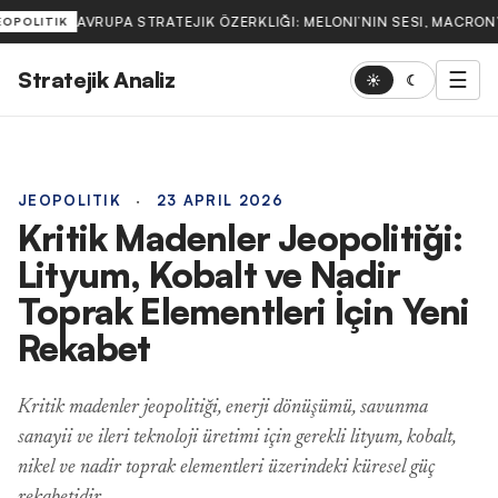
AVRUPA STRATEJIK ÖZERKLIĞI: MELONI’NIN SESI, MACRON’
OPOLITIK
Stratejik Analiz
☰
☀
☾
JEOPOLITIK
·
23 APRIL 2026
Kritik Madenler Jeopolitiği:
Lityum, Kobalt ve Nadir
Toprak Elementleri İçin Yeni
Rekabet
Kritik madenler jeopolitiği, enerji dönüşümü, savunma
sanayii ve ileri teknoloji üretimi için gerekli lityum, kobalt,
nikel ve nadir toprak elementleri üzerindeki küresel güç