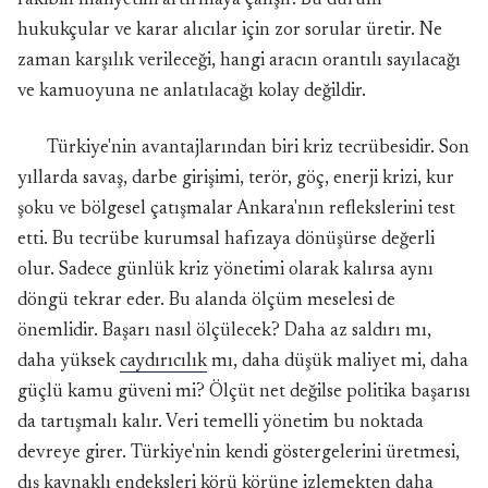
rakibin maliyetini artırmaya çalışır. Bu durum
hukukçular ve karar alıcılar için zor sorular üretir. Ne
zaman karşılık verileceği, hangi aracın orantılı sayılacağı
ve kamuoyuna ne anlatılacağı kolay değildir.
Türkiye'nin avantajlarından biri kriz tecrübesidir. Son
yıllarda savaş, darbe girişimi, terör, göç, enerji krizi, kur
şoku ve bölgesel çatışmalar Ankara'nın reflekslerini test
etti. Bu tecrübe kurumsal hafızaya dönüşürse değerli
olur. Sadece günlük kriz yönetimi olarak kalırsa aynı
döngü tekrar eder. Bu alanda ölçüm meselesi de
önemlidir. Başarı nasıl ölçülecek? Daha az saldırı mı,
daha yüksek
caydırıcılık
mı, daha düşük maliyet mi, daha
güçlü kamu güveni mi? Ölçüt net değilse politika başarısı
da tartışmalı kalır. Veri temelli yönetim bu noktada
devreye girer. Türkiye'nin kendi göstergelerini üretmesi,
dış kaynaklı endeksleri körü körüne izlemekten daha