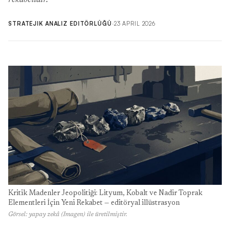
rekabetidir.
STRATEJIK ANALIZ EDITÖRLÜĞÜ
·
23 APRIL 2026
Kritik Madenler Jeopolitiği: Lityum, Kobalt ve Nadir Toprak
Elementleri İçin Yeni Rekabet — editöryal illüstrasyon
Görsel: yapay zekâ (Imagen) ile üretilmiştir.