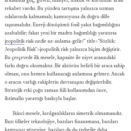
arkasında güç, güven, maliyet, hukuk ve kurumlar arası
rekabet vardır. Bu yüzden tartışma yalnızca uzman
odalarında kalmamalı; kamuoyuna da doğru dille
taşınmalıdır. Enerji dönüşümü fosil yakıt bağımlılığını
azaltabilir; fakat yeni bir maden bağımlılığı yaratırsa
jeopolitik
-risk-nedir-ne-anlama-gelir/" title="Sözlük:
Jeopolitik Risk">jeopolitik risk yalnızca biçim değiştirir.
Bu çerçevede ilk mesele, kapasite ile niyet arasındaki
farkı doğru okumaktır. Bir aktörün belirli bir araca sahip
olması, onu hemen kullanacağı anlamına gelmez. Ancak
o aracın varlığı rakiplerin davranışını değiştirebilir.
Stratejik etki çoğu zaman fiili kullanımdan önce,
ihtimalin yarattığı baskıyla başlar.
İkinci mesele, kırılganlıkların simetrik olmamasıdır.
Bazı ülkeler teknolojiye, bazıları finansmana, bazıları
kamuoyu güvenine, bazıları da dış tedarike daha