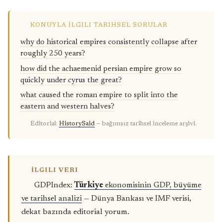
KONUYLA İLGILI TARIHSEL SORULAR
why do historical empires consistently collapse after
roughly 250 years?
how did the achaemenid persian empire grow so
quickly under cyrus the great?
what caused the roman empire to split into the
eastern and western halves?
Editorial:
HistorySaid
— bağımsız tarihsel inceleme arşivi.
İLGILI VERI
GDPIndex:
Türkiye
ekonomisinin GDP, büyüme
ve tarihsel analizi
— Dünya Bankası ve IMF verisi,
dekat bazında editorial yorum.