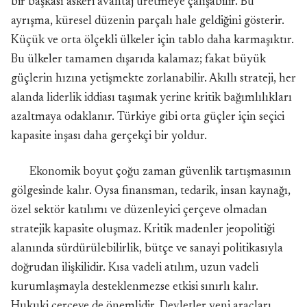
bir başkası askeri avantaj üretmeye çalışabilir. Bu
ayrışma, küresel düzenin parçalı hale geldiğini gösterir.
Küçük ve orta ölçekli ülkeler için tablo daha karmaşıktır.
Bu ülkeler tamamen dışarıda kalamaz; fakat büyük
güçlerin hızına yetişmekte zorlanabilir. Akıllı strateji, her
alanda liderlik iddiası taşımak yerine kritik bağımlılıkları
azaltmaya odaklanır. Türkiye gibi orta güçler için seçici
kapasite inşası daha gerçekçi bir yoldur.
Ekonomik boyut çoğu zaman güvenlik tartışmasının
gölgesinde kalır. Oysa finansman, tedarik, insan kaynağı,
özel sektör katılımı ve düzenleyici çerçeve olmadan
stratejik kapasite oluşmaz. Kritik madenler jeopolitiği
alanında sürdürülebilirlik, bütçe ve sanayi politikasıyla
doğrudan ilişkilidir. Kısa vadeli atılım, uzun vadeli
kurumlaşmayla desteklenmezse etkisi sınırlı kalır.
Hukuki çerçeve de önemlidir. Devletler yeni araçları