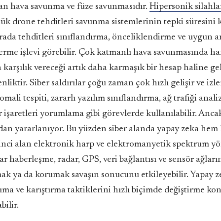
an hava savunma ve füze savunmasıdır.
Hipersonik silahla
çük drone tehditleri savunma sistemlerinin tepki süresini k
rada tehditleri sınıflandırma, önceliklendirme ve uygun
erme işlevi görebilir. Çok katmanlı hava savunmasında ha
 karşılık vereceği artık daha karmaşık bir hesap haline g
nliktir. Siber saldırılar çoğu zaman çok hızlı gelişir ve izler
ali tespiti, zararlı yazılım sınıflandırma, ağ trafiği analizi
 işaretleri yorumlama gibi görevlerde kullanılabilir. Anca
dan yararlanıyor. Bu yüzden siber alanda yapay zeka he
eşinci alan elektronik harp ve elektromanyetik spektrum yö
 haberleşme, radar, GPS, veri bağlantısı ve sensör ağların
ak ya da korumak savaşın sonucunu etkileyebilir. Yapay ze
nıma ve karıştırma taktiklerini hızlı biçimde değiştirme k
bilir.