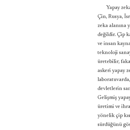
Yapay zeka
Çin, Rusya, İs
zeka alanına y
değildir. Çip k
ve insan kayna
teknoloji sanay
üretebilir; faka
askeri yapay z
laboratuvarda,
devletlerin san
Gelişmiş yapay
üretimi ve ihr
yönelik çip kı
sürdüğünü gös