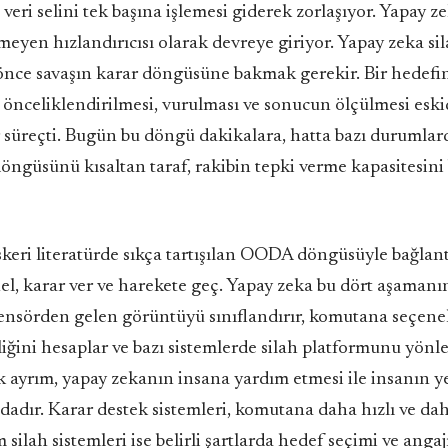
u veri selini tek başına işlemesi giderek zorlaşıyor. Yapay 
eyen hızlandırıcısı olarak devreye giriyor. Yapay zeka si
önce savaşın karar döngüsüne bakmak gerekir. Bir hedefi
 önceliklendirilmesi, vurulması ve sonucun ölçülmesi esk
 süreçti. Bugün bu döngü dakikalara, hatta bazı durumlar
döngüsünü kısaltan taraf, rakibin tepki verme kapasitesini 
skeri literatürde sıkça tartışılan OODA döngüsüyle bağlantı
el, karar ver ve harekete geç. Yapay zeka bu dört aşaman
Sensörden gelen görüntüyü sınıflandırır, komutana seçene
iğini hesaplar ve bazı sistemlerde silah platformunu yönle
k ayrım, yapay zekanın insana yardım etmesi ile insanın y
dadır. Karar destek sistemleri, komutana daha hızlı ve dah
 silah sistemleri ise belirli şartlarda hedef seçimi ve ang