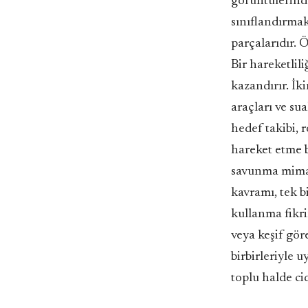
görüntülerinde
sınıflandırmak
parçalarıdır. Ö
Bir hareketlil
kazandırır. İki
araçları ve sua
hedef takibi, 
hareket etme b
savunma mimari
kavramı, tek b
kullanma fikri
veya keşif göre
birbirleriyle 
toplu halde cid