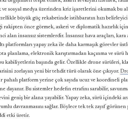
ki değişimleri tespit etmek, askeri sevkiyatı izlemek, radar
 ve sosyal medya üzerinden kriz işaretlerini okumak bu a
zellikle büyük güç rekabetinde istihbaratın hızı belirleyici
iği rakipten önce görmek, askeri ve diplomatik hazırlık iç
nci alan insansız sistemlerdir. İnsansız hava araçları, kara 
ltı platformları yapay zeka ile daha karmaşık görevler üstle
rota planlama, elektronik karıştırmadan kaçınma ve sürü 
u kabiliyetlerin başında gelir. Özellikle drone sürüleri, kl
sini zorlayan yeni bir tehdit türü olarak öne çıkıyor.
Dro
ir pahalı platform yerine çok sayıda ucuz ve koordineli pl
ne dayanır. Bu sistemler hedefin etrafını sarabilir, savunm
vini geniş bir alana yayabilir. Yapay zeka, sürü içindeki ar
uyumlu davranmasını sağlar. Böylece tek tek zayıf görünen
di etki üretir.