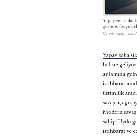
Yapay zeka silahla
gösteren büyük e
Görsel: yapay zekâ (I
Yapay zeka si
haline geliyor
anlamına gelme
istihbarat ana
üstünlük aracı
savaş uçağı say
Modern savaş a
sahip. Uydu gö
istihbarat ve 