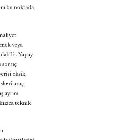
 tam bu noktada
maliyet
etmek veya
labilir. Yapay
u sonuç
erisi eksik,
askeri araç,
ış ayrım
lnızca teknik
du