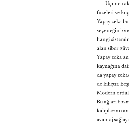
Üçüncü al
füzeleri ve kü
Yapay zeka bu
seçeneğini ön
hangi sistemin
alan siber güve
Yapay zeka anom
kaynağına dair
da yapay zeka
de kılıçtır. B
Modern ordular
Bu ağları bozm
kalıplarını ta
avantaj sağlaya