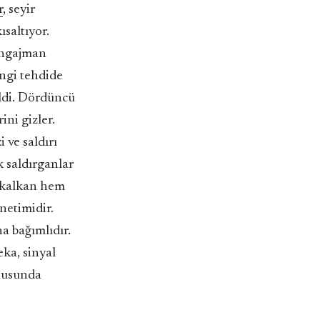
r
, seyir
ısaltıyor.
 angajman
ngi tehdide
eldi. Dördüncü
ini gizler.
 ve saldırı
k saldırganlar
m kalkan hem
netimidir.
a bağımlıdır.
ka, sinyal
onusunda