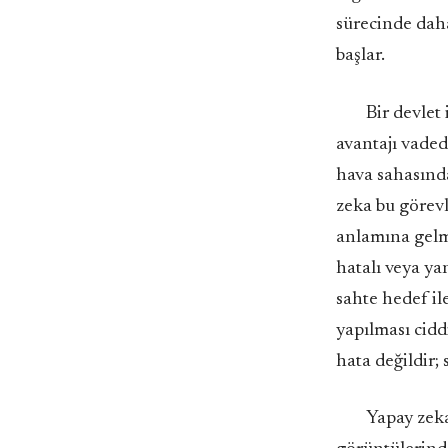
sürecinde daha
başlar.
Bir devlet
avantajı vade
hava sahasında
zeka bu görevl
anlamına gelme
hatalı veya yan
sahte hedef il
yapılması cidd
hata değildir; 
Yapay zeka