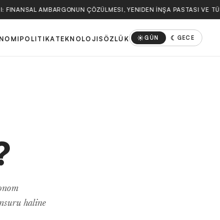
: FINANSAL AMBARGONUN ÇÖZÜLMESI, YENIDEN İNŞA PASTASI VE TÜR
☀
☾
GÜN
GECE
NOMI
POLITIKA
TEKNOLOJI
SÖZLÜK
?
tonom
unsuru haline