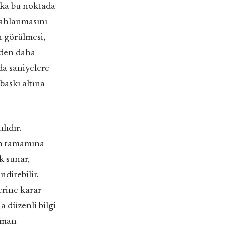
zeka bu noktada
lahlanmasını
n görülmesi,
iden daha
da saniyelere
baskı altına
lıdır.
ın tamamına
k sunar,
ndirebilir.
erine karar
a düzenli bilgi
ajman