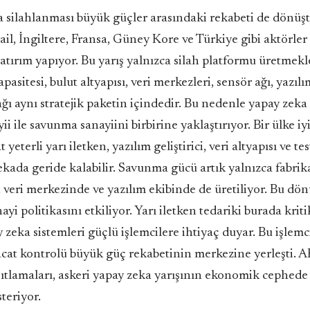
 silahlanması büyük güçler arasındaki rekabeti de dönüş
rail, İngiltere, Fransa, Güney Kore ve Türkiye gibi aktörler
atırım yapıyor. Bu yarış yalnızca silah platformu üretmekle
apasitesi, bulut altyapısı, veri merkezleri, sensör ağı, yazıl
ğı aynı stratejik paketin içindedir. Bu nedenle yapay zeka
ii ile savunma sanayiini birbirine yaklaştırıyor. Bir ülke iy
t yeterli yarı iletken, yazılım geliştirici, veri altyapısı ve t
ekada geride kalabilir. Savunma gücü artık yalnızca fabrik
 veri merkezinde ve yazılım ekibinde de üretiliyor. Bu d
ayi politikasını etkiliyor. Yarı iletken tedariki burada kritik
 zeka sistemleri güçlü işlemcilere ihtiyaç duyar. Bu işlemci
acat kontrolü büyük güç rekabetinin merkezine yerleşti. 
sıtlamaları, askeri yapay zeka yarışının ekonomik cephede 
teriyor.