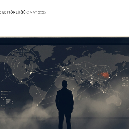
IZ EDITÖRLÜĞÜ
·
2 MAY 2026