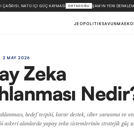
ÇAĞRISI, NATO İÇI GÜÇ KAYMASI
ŞAM’IN YENI DENKLEMI
ORTADOĞU
JEOPOLITIK
SAVUNMA
EKO
2 MAY 2026
ay Zeka
ahlanması Nedir
ahlanması, hedef tespiti, karar destek, siber savunma ve o
bi askeri alanlarda yapay zeka sistemlerinin stratejik güç 