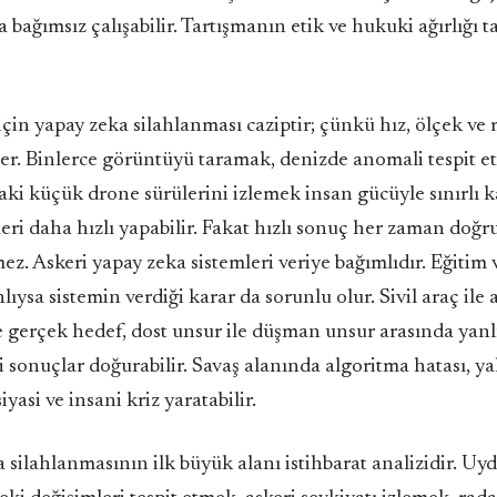
 bağımsız çalışabilir. Tartışmanın etik ve hukuki ağırlığı
 için yapay zeka silahlanması caziptir; çünkü hız, ölçek ve 
der. Binlerce görüntüyü taramak, denizde anomali tespit 
ki küçük drone sürülerini izlemek insan gücüyle sınırlı ka
eri daha hızlı yapabilir. Fakat hızlı sonuç her zaman doğr
z. Askeri yapay zeka sistemleri veriye bağımlıdır. Eğitim v
lıysa sistemin verdiği karar da sorunlu olur. Sivil araç ile 
e gerçek hedef, dost unsur ile düşman unsur arasında yanl
i sonuçlar doğurabilir. Savaş alanında algoritma hatası, ya
siyasi ve insani kriz yaratabilir.
 silahlanmasının ilk büyük alanı istihbarat analizidir. Uy