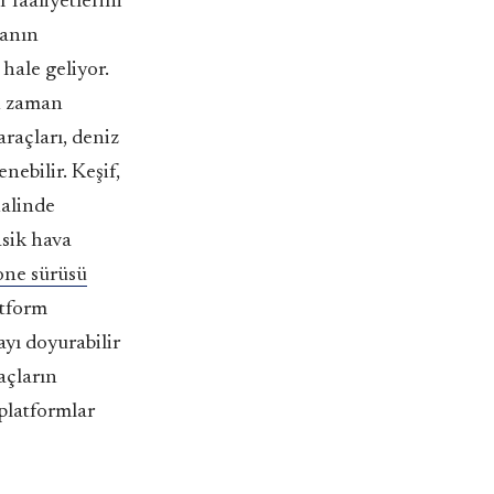
 faaliyetlerini
lanın
 hale geliyor.
in zaman
araçları, deniz
nebilir. Keşif,
halinde
asik hava
ne sürüsü
atform
ayı doyurabilir
açların
 platformlar