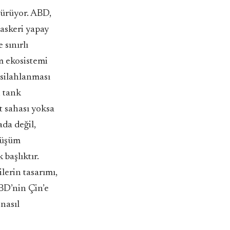
türüyor. ABD,
 askeri yapay
 sınırlı
ım ekosistemi
 silahlanması
i tank
est sahası yoksa
ada değil,
önüşüm
 başlıktır.
lerin tasarımı,
ABD’nin Çin’e
nasıl