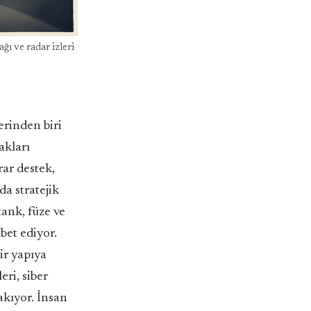
ğı ve radar izleri
erinden biri
akları
ar destek,
da stratejik
tank, füze ve
abet ediyor.
ir yapıya
eri, siber
akıyor. İnsan