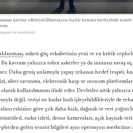
nması üzerine editöryal illüstrasyon: loş bir komuta merkezinde sensör a
kran.
magen) ile üretilmiştir.
lahlanması
, askeri güç rekabetinin yeni ve en kritik cephel
. Bu kavram yalnızca robot askerler ya da insansız savaş uç
z. Daha geniş anlamıyla yapay zekanın hedef tespiti, kar
lizi, siber savunma, elektronik harp ve otonom platformlar
 olarak kullanılmasını ifade eder. Devletler artık yalnızca 
ısıyla değil, veriyi ne kadar hızlı işleyebildikleriyle de rek
lanı eskisine göre çok daha hızlı, dağınık ve veri yoğun b
rüntüleri, radar izleri, drone kameraları, açık kaynak veril
cepheden gelen sensör bilgileri aynı operasyon merkezine 